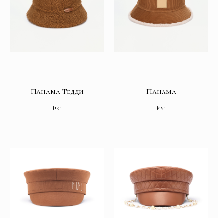
Панама Тедди
Панама
$
191
$
191