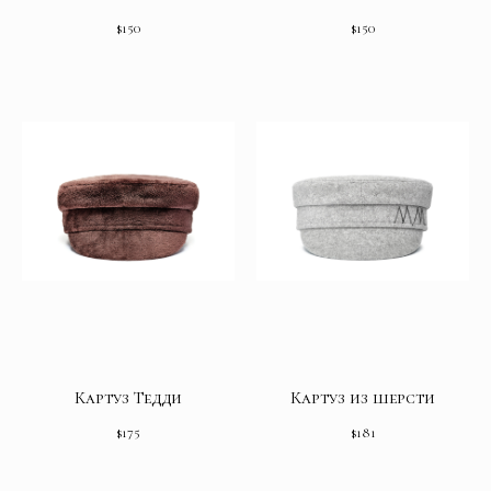
$
150
$
150
Картуз Тедди
Картуз из шерсти
$
175
$
181