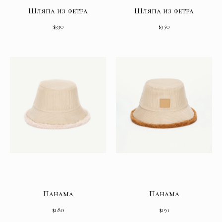
Шляпа из фетра
Шляпа из фетра
$
330
$
350
Панама
Панама
$
180
$
191