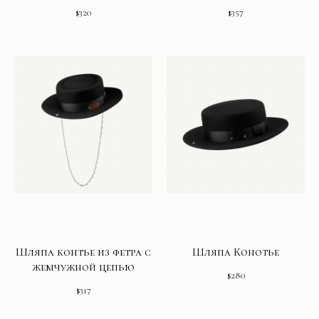
$
320
$
357
Шляпа контье из фетра с
Шляпа Конотье
жемчужной цепью
$
280
$
317