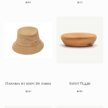
$
181
$
173
Панама из шерсти ламы
Берет Тедди
$
200
$
180