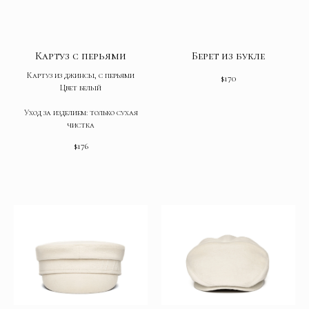
Картуз с перьями
Берет из букле
Картуз из джинсы, с перьями
$
170
Цвет белый
Уход за изделием: только сухая
чистка
$
176