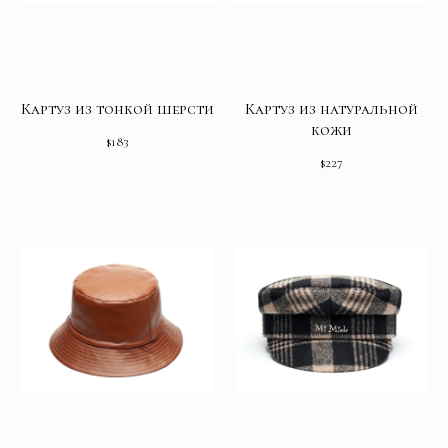
Картуз из тонкой шерсти
Картуз из натуральной
кожи
$
183
$
227