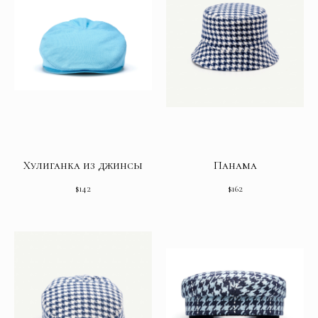
Хулиганка из джинсы
Панама
$
142
$
162