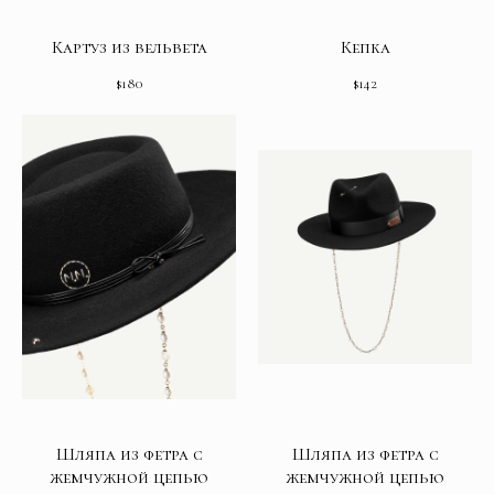
Картуз из вельвета
Кепка
$
180
$
142
Шляпа из фетра с
Шляпа из фетра с
жемчужной цепью
жемчужной цепью