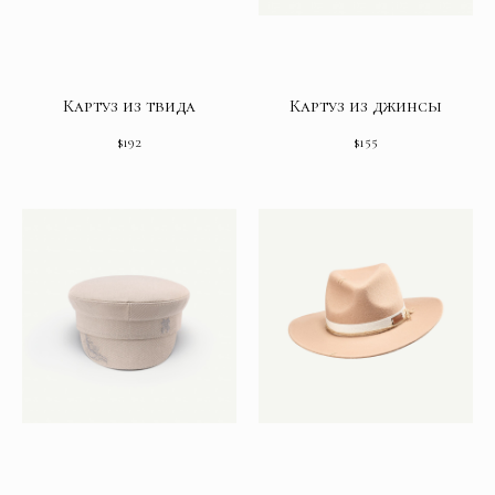
Картуз из твида
Картуз из джинсы
$
192
$
155