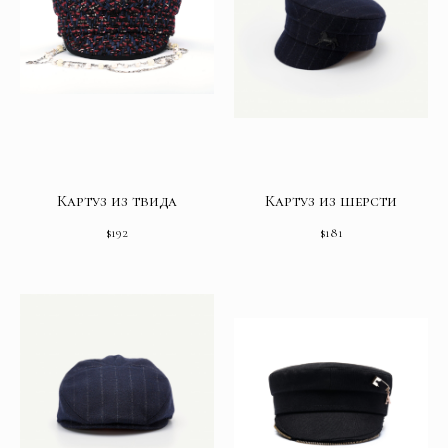
Картуз из твида
Картуз из шерсти
$
192
$
181