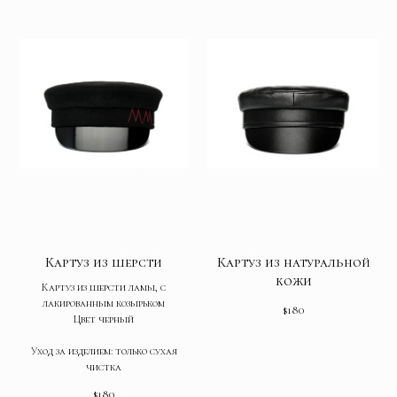
Картуз из шерсти
Картуз из натуральной
кожи
Картуз из шерсти ламы, с
лакированным козырьком
$
180
Цвет черный
Уход за изделием: только сухая
чистка
$
180