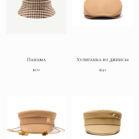
Панама
Хулиганка из джинсы
$
170
$
142