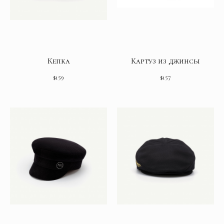
Кепка
Картуз из джинсы
$
159
$
157