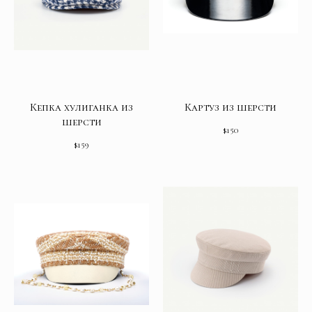
Кепка хулиганка из
Картуз из шерсти
шерсти
$
150
$
159