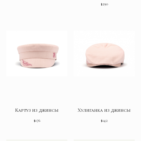
$
290
Картуз из джинсы
Хулиганка из джинсы
$
176
$
142