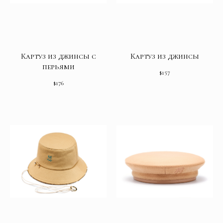
Картуз из джинсы с
Картуз из джинсы
перьями
$
157
$
176