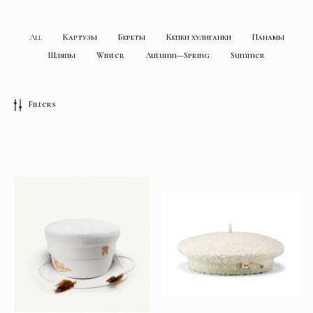
All
Картузы
Береты
Кепки хулиганки
Панамы
Шляпы
Winter
Autumn—Spring
Summer
Filters