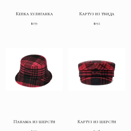
Кепка хулиганка
Картуз из твида
$
159
$
192
Панама из шерсти
Картуз из шерсти