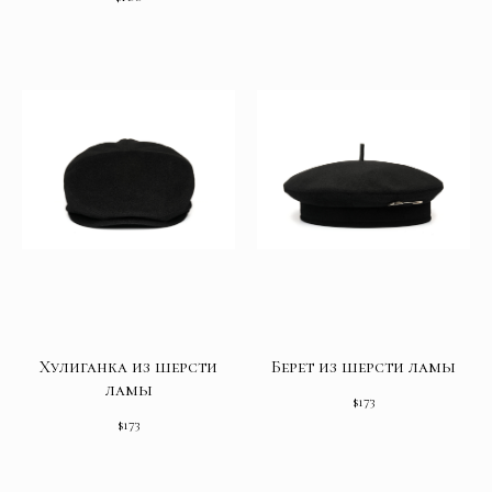
Хулиганка из шерсти
Берет из шерсти ламы
ламы
$
173
$
173