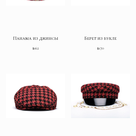
Панама из джинсы
Берет из букле
$
162
$
170