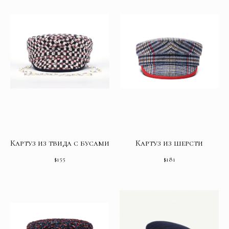
Картуз из твида с бусами
Картуз из шерсти
$
155
$
181