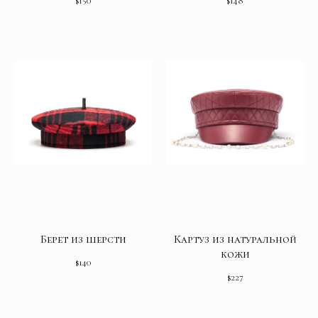
$
150
$
148
Берет из шерсти
Картуз из натуральной
кожи
$
140
$
227