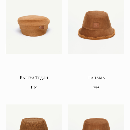
Картуз Тедди
Панама
$
190
$
191