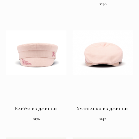
$
290
Картуз из джинсы
Хулиганка из джинсы
$
176
$
142