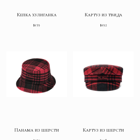
Кепка хулиганка
Картуз из твида
$
159
$
192
Панама из шерсти
Картуз из шерсти