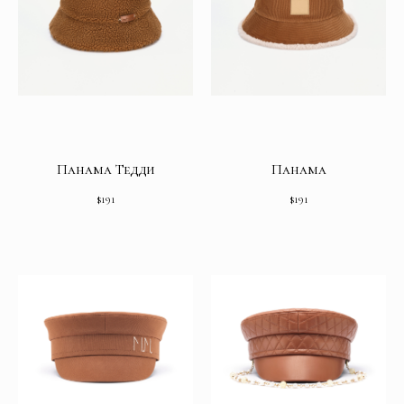
Панама Тедди
Панама
$
191
$
191