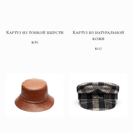
Картуз из тонкой шерсти
Картуз из натуральной
кожи
$
183
$
227