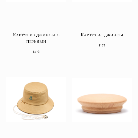
Картуз из джинсы с
Картуз из джинсы
перьями
$
157
$
176