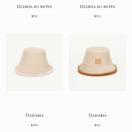
Шляпа из фетра
Шляпа из фетра
$
330
$
350
Панама
Панама
$
180
$
191