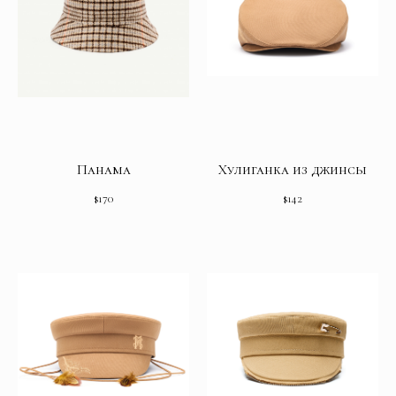
Панама
Хулиганка из джинсы
$
170
$
142