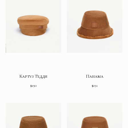
Картуз Тедди
Панама
$
190
$
191