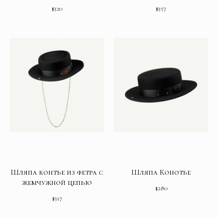
$
320
$
357
Шляпа контье из фетра с
Шляпа Конотье
жемчужной цепью
$
280
$
317