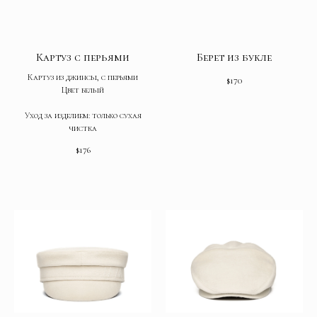
Картуз с перьями
Берет из букле
Картуз из джинсы, с перьями
$
170
Цвет белый
Уход за изделием: только сухая
чистка
$
176