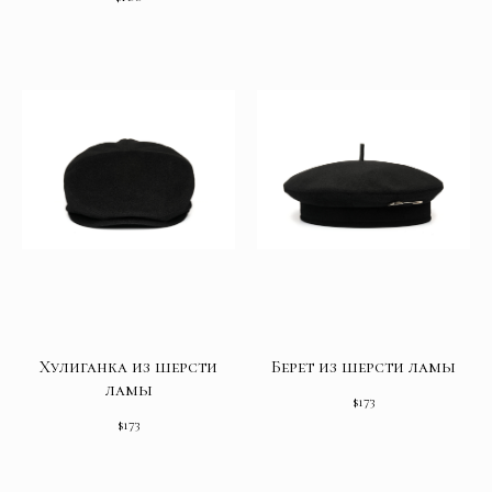
Хулиганка из шерсти
Берет из шерсти ламы
ламы
$
173
$
173