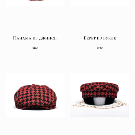
Панама из джинсы
Берет из букле
$
162
$
170