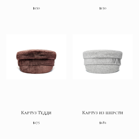
$
150
$
150
Картуз Тедди
Картуз из шерсти
$
175
$
181