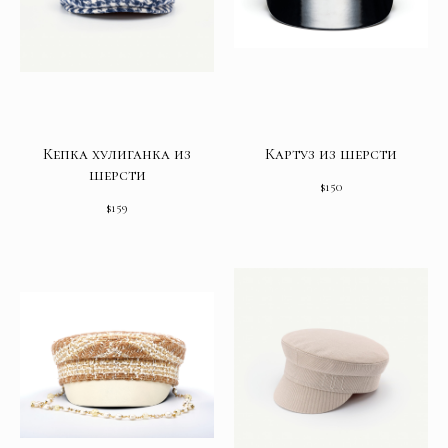
Кепка хулиганка из
Картуз из шерсти
шерсти
$
150
$
159