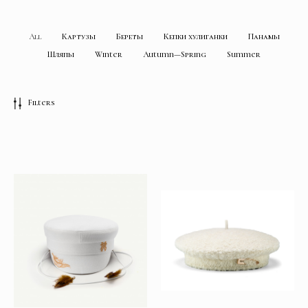
All
Картузы
Береты
Кепки хулиганки
Панамы
Шляпы
Winter
Autumn—Spring
Summer
Filters