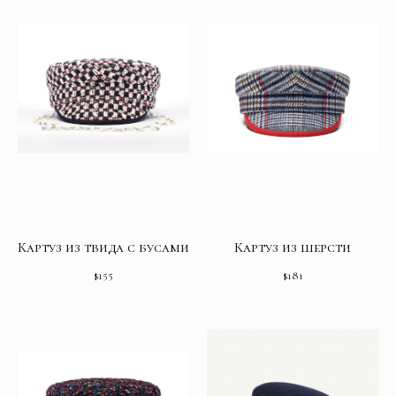
Картуз из твида с бусами
Картуз из шерсти
$
155
$
181