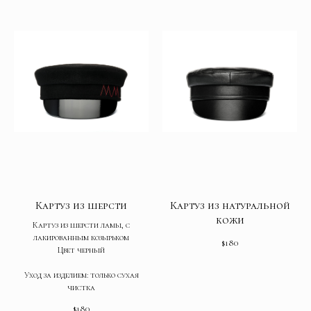
Картуз из шерсти
Картуз из натуральной
кожи
Картуз из шерсти ламы, с
лакированным козырьком
$
180
Цвет черный
Уход за изделием: только сухая
чистка
$
180