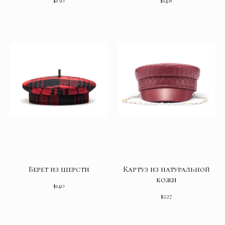
$
150
$
148
Берет из шерсти
Картуз из натуральной
кожи
$
140
$
227