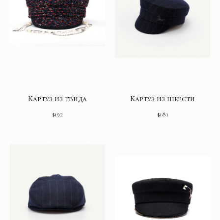
Картуз из твида
Картуз из шерсти
$
192
$
181