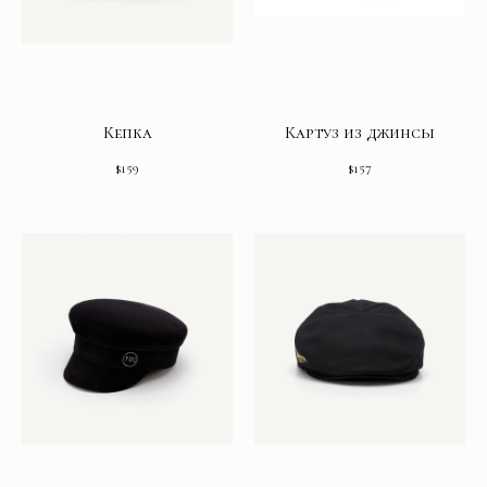
Кепка
Картуз из джинсы
$
159
$
157