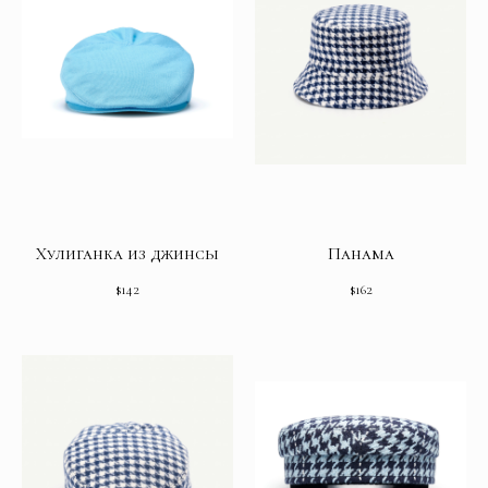
Хулиганка из джинсы
Панама
$
142
$
162