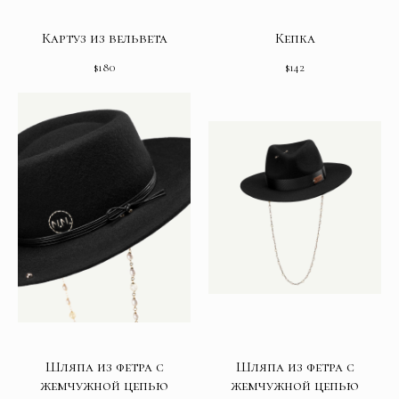
Картуз из вельвета
Кепка
$
180
$
142
Шляпа из фетра с
Шляпа из фетра с
жемчужной цепью
жемчужной цепью