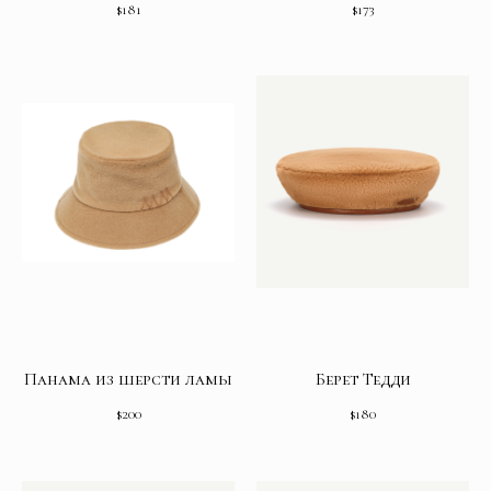
$
181
$
173
Панама из шерсти ламы
Берет Тедди
$
200
$
180