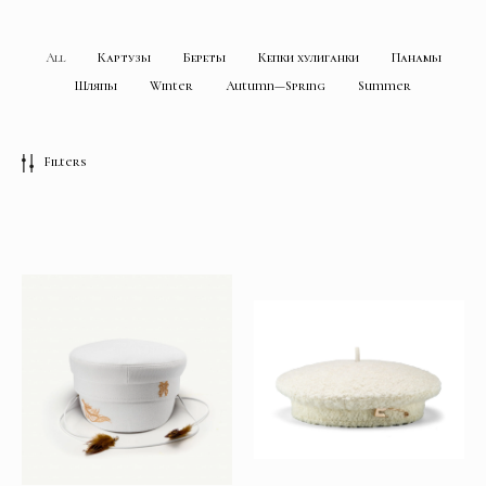
All
Картузы
Береты
Кепки хулиганки
Панамы
Шляпы
Winter
Autumn—Spring
Summer
Filters