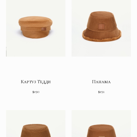
Картуз Тедди
Панама
$
190
$
191