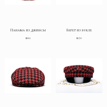
Панама из джинсы
Берет из букле
$
162
$
170