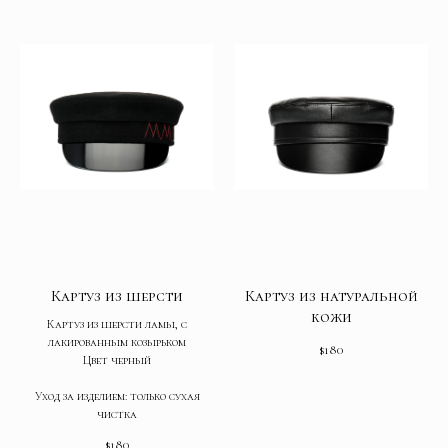
Картуз из шерсти
Картуз из натуральной
кожи
Картуз из шерсти ламы, с
лакированным козырьком
$
180
Цвет черный
Уход за изделием: только сухая
чистка
$
180