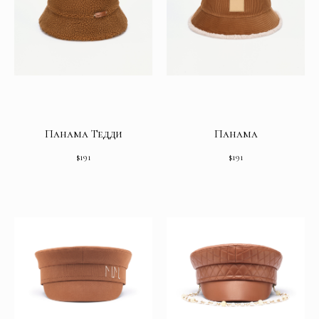
Панама Тедди
Панама
$
191
$
191