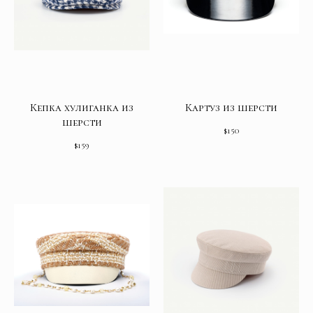
Кепка хулиганка из
Картуз из шерсти
шерсти
$
150
$
159