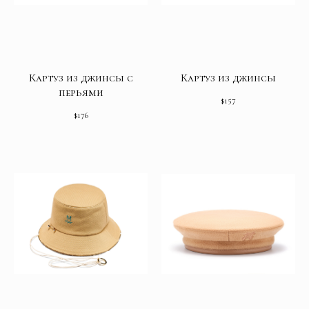
Картуз из джинсы с
Картуз из джинсы
перьями
$
157
$
176