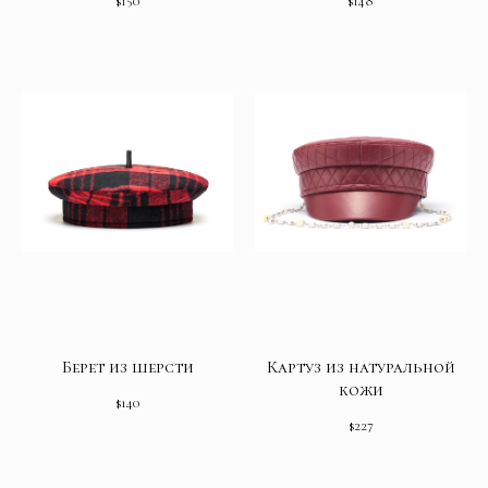
$
150
$
148
Берет из шерсти
Картуз из натуральной
кожи
$
140
$
227