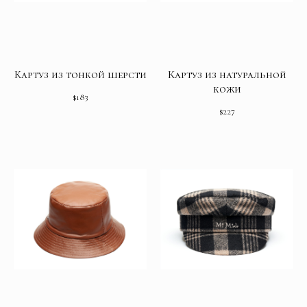
Картуз из тонкой шерсти
Картуз из натуральной
кожи
$
183
$
227