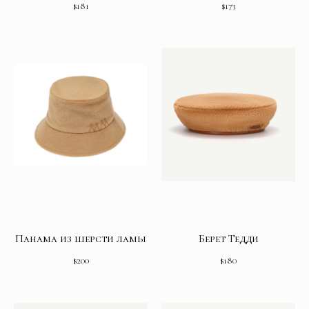
$
181
$
173
Панама из шерсти ламы
Берет Тедди
$
200
$
180