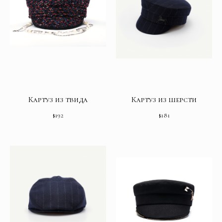
Картуз из твида
Картуз из шерсти
$
192
$
181