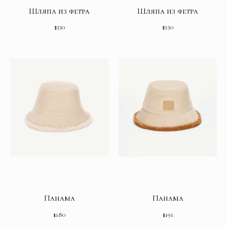
Шляпа из фетра
Шляпа из фетра
$
330
$
350
Панама
Панама
$
180
$
191