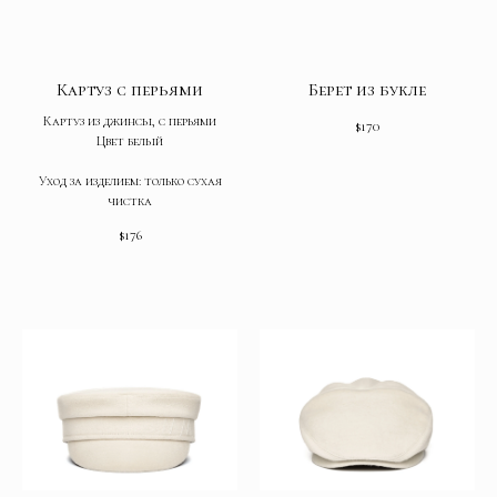
Картуз с перьями
Берет из букле
Картуз из джинсы, с перьями
$
170
Цвет белый
Уход за изделием: только сухая
чистка
$
176