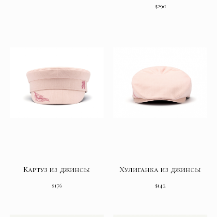
$
290
Картуз из джинсы
Хулиганка из джинсы
$
176
$
142