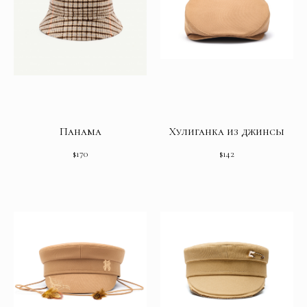
Панама
Хулиганка из джинсы
$
170
$
142