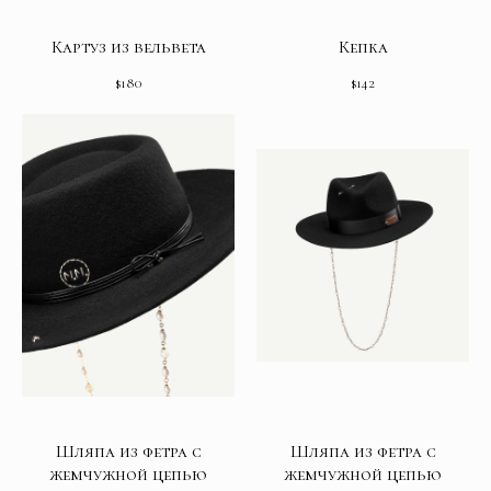
Картуз из вельвета
Кепка
$
180
$
142
Шляпа из фетра с
Шляпа из фетра с
жемчужной цепью
жемчужной цепью