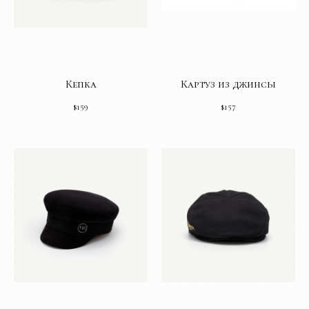
Кепка
Картуз из джинсы
$
159
$
157