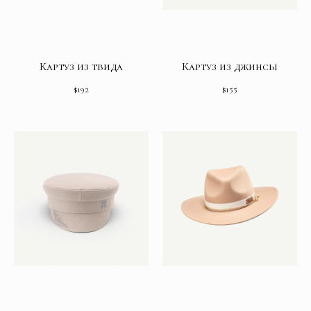
Картуз из твида
Картуз из джинсы
$
192
$
155