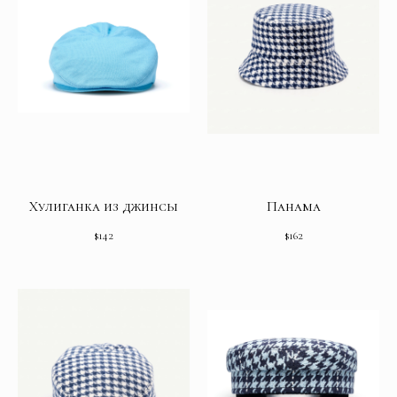
Хулиганка из джинсы
Панама
$
142
$
162