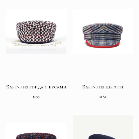
Картуз из твида с бусами
Картуз из шерсти
$
155
$
181