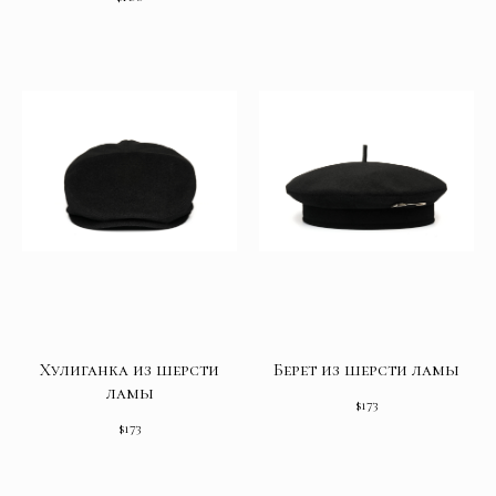
Хулиганка из шерсти
Берет из шерсти ламы
ламы
$
173
$
173