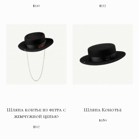
$
320
$
357
Шляпа контье из фетра с
Шляпа Конотье
жемчужной цепью
$
280
$
317