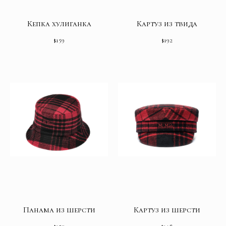
Кепка хулиганка
Картуз из твида
$
159
$
192
Панама из шерсти
Картуз из шерсти