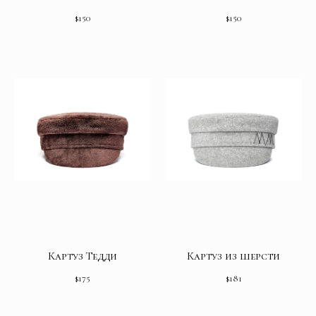
$
150
$
150
Картуз Тедди
Картуз из шерсти
$
175
$
181