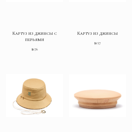
Картуз из джинсы с
Картуз из джинсы
перьями
$
157
$
176