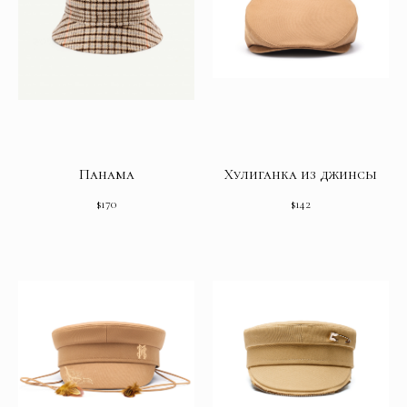
Панама
Хулиганка из джинсы
$
170
$
142