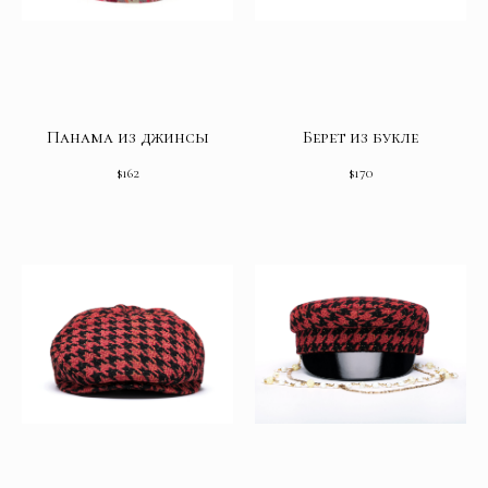
Панама из джинсы
Берет из букле
$
162
$
170