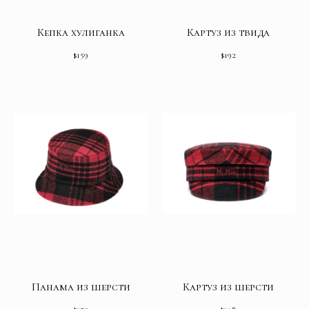
Кепка хулиганка
Картуз из твида
$
159
$
192
Панама из шерсти
Картуз из шерсти