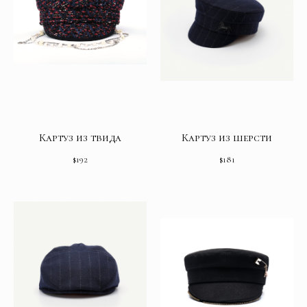
Картуз из твида
Картуз из шерсти
$
192
$
181