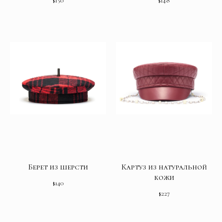
$
150
$
148
Берет из шерсти
Картуз из натуральной
кожи
$
140
$
227