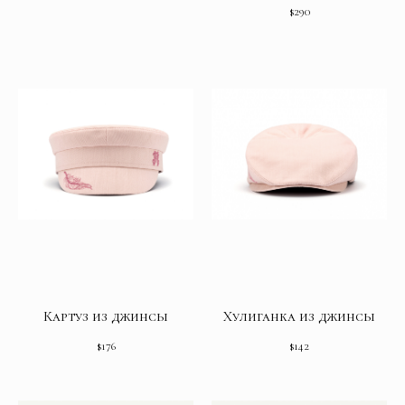
$
290
Картуз из джинсы
Хулиганка из джинсы
$
176
$
142