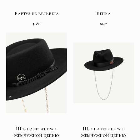
Картуз из вельвета
Кепка
$
180
$
142
Шляпа из фетра с
Шляпа из фетра с
жемчужной цепью
жемчужной цепью