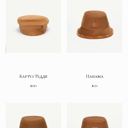
Картуз Тедди
Панама
$
190
$
191