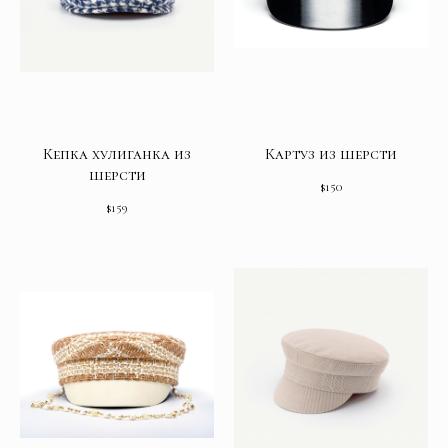
Кепка хулиганка из
Картуз из шерсти
шерсти
$
150
$
159