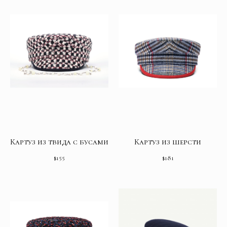
Картуз из твида с бусами
Картуз из шерсти
$
155
$
181