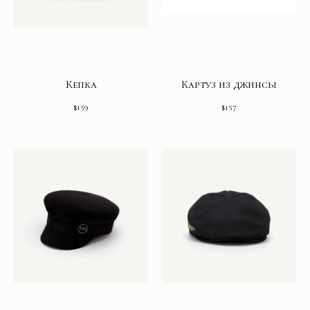
Кепка
Картуз из джинсы
$
159
$
157