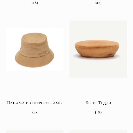
$
181
$
173
Панама из шерсти ламы
Берет Тедди
$
200
$
180