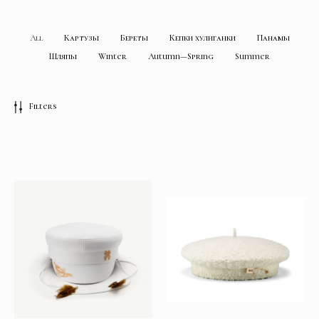
All
Картузы
Береты
Кепки хулиганки
Панамы
Шляпы
Winter
Autumn—Spring
Summer
Filters