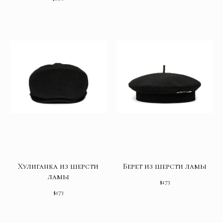
Хулиганка из шерсти
Берет из шерсти ламы
ламы
$
173
$
173