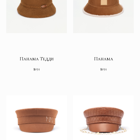
Панама Тедди
Панама
$
191
$
191