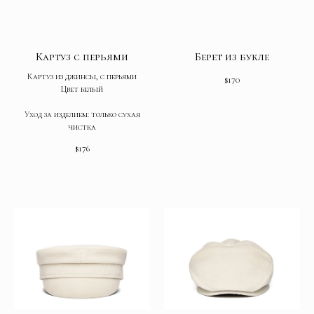
Картуз с перьями
Берет из букле
Картуз из джинсы, с перьями
$
170
Цвет белый
Уход за изделием: только сухая
чистка
$
176