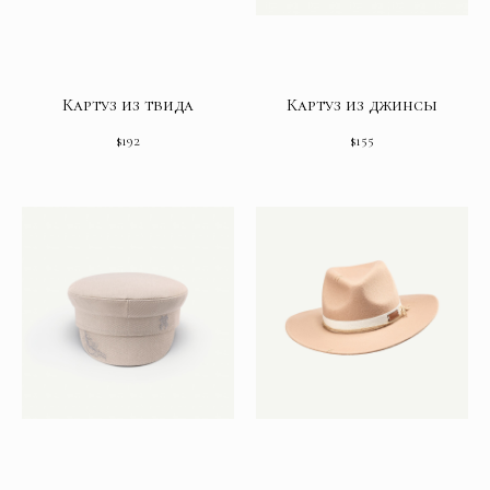
Картуз из твида
Картуз из джинсы
$
192
$
155