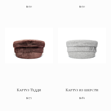
$
150
$
150
Картуз Тедди
Картуз из шерсти
$
175
$
181