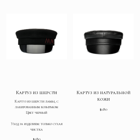
Картуз из шерсти
Картуз из натуральной
кожи
Картуз из шерсти ламы, с
лакированным козырьком
$
180
Цвет черный
Уход за изделием: только сухая
чистка
$
180