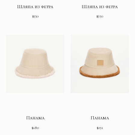
Шляпа из фетра
Шляпа из фетра
$
330
$
350
Панама
Панама
$
180
$
191