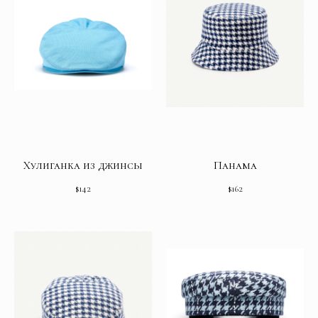
Хулиганка из джинсы
Панама
$
142
$
162