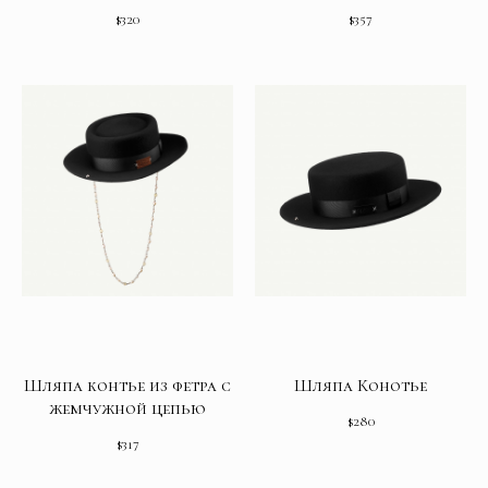
$
320
$
357
Шляпа контье из фетра с
Шляпа Конотье
жемчужной цепью
$
280
$
317