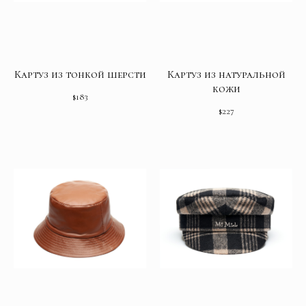
Картуз из тонкой шерсти
Картуз из натуральной
кожи
$
183
$
227